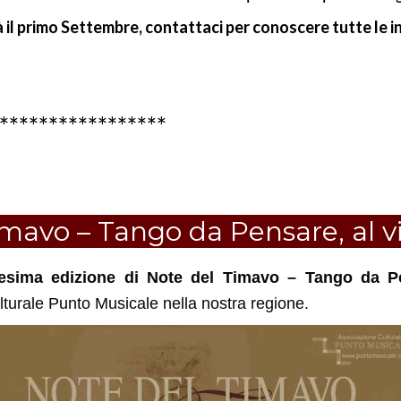
à il primo Settembre, contattaci per conoscere tutte le in
*****************
mavo – Tango da Pensare, al vi
vesima edizione di Note del Timavo – Tango da P
lturale Punto Musicale nella nostra regione.