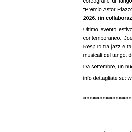
coreografie di tang
“Premio Astor Piazzo
2026, (
in collabora
Ultimo evento estiv
contemporaneo, Joe 
Respiro tra jazz e t
musicali del tango, 
Da settembre, un nuo
info dettagliate su:
***************