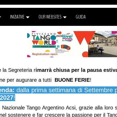
INIZIATIVE
OUR WEBSITES
GUIDA
la Segreteria r
imarrà chiusa per la pausa estiv
ne per augurare a tutti
BUONE FERIE
!
enda:
dalla prima settimana di Settembre p
/2027
!
 Nazionale Tango Argentino Acsi, grazie alla loro
 nel sostenere e far crescere la passione per il Ta