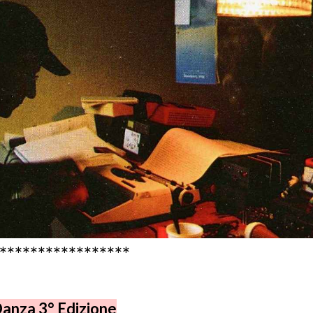
*****************
anza 3° Edizione