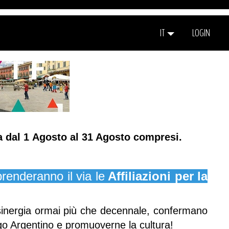
IT
LOGIN
a dal
1 Agosto al 31 Agosto
compresi.
renderanno il via le
Affiliazioni per la
 sinergia ormai più che decennale, confermano
ngo Argentino e promuoverne la cultura!