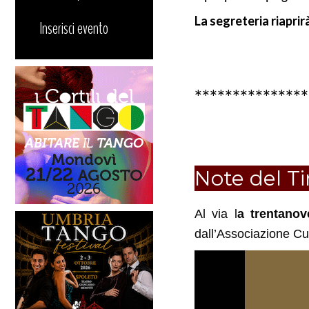
La segreteria riaprir
Inserisci evento
***************
Note del Ti
Al via l
a trentano
dall’Associazione Cu