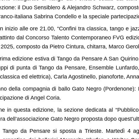
cezione: il Duo Sensiblero & Alejandro Schwarz, compos
a franco-italiana Sabrina Condello e la speciale partecipa
n inizio alle ore 21.00, “Confini tra classica, tango e j
attinto dal Concorso Talento Contemporaneo FVG edizion
 2025, composto da Pietro Cintura, chitarra, Marco Gerol
rima edizione estiva di Tango da Pensare A San Quirino, g
uppi di punta di Tango da Pensare, Ensemble Lunfardo
classica ed elettrica), Carla Agostinello, pianoforte, Anna
nno della compagnia di ballo Gato Negro (Pordenone): M
cipazione di Angel Coria.
in questa edizione, la sezione dedicata al “Pubblico pr
ura dell’associazione Gato Negro proposta dopo quest’ul
, Tango da Pensare si sposta a Trieste. Martedì 4 a