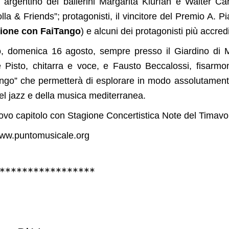
o argentino dei ballerini Margarita Klurfan e Walter 
lla & Friends”; protagonisti, il vincitore del Premio A
zione con FaiTango
) e alcuni dei protagonisti più accred
o, domenica 16 agosto, sempre presso il Giardino di M
Pisto, chitarra e voce, e Fausto Beccalossi, fisarmon
ango” che permetterà di esplorare in modo assolutamente 
del jazz e della musica mediterranea.
vo capitolo con Stagione Concertistica Note del Timavo,
 www.puntomusicale.org
*****************