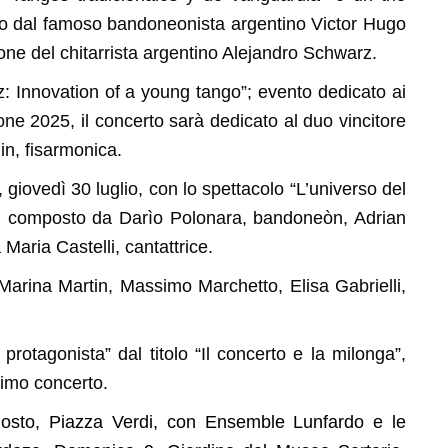
to dal famoso bandoneonista argentino Victor Hugo
zione del chitarrista argentino Alejandro Schwarz.
azz: Innovation of a young tango”; evento dedicato ai
e 2025, il concerto sarà dedicato al duo vincitore
in, fisarmonica.
iovedì 30 luglio, con lo spettacolo “L’universo del
, composto da Darìo Polonara, bandoneòn, Adrian
 Maria Castelli, cantattrice.
arina Martin, Massimo Marchetto, Elisa Gabrielli,
otagonista” dal titolo “Il concerto e la milonga”,
timo concerto.
gosto, Piazza Verdi, con Ensemble Lunfardo e le