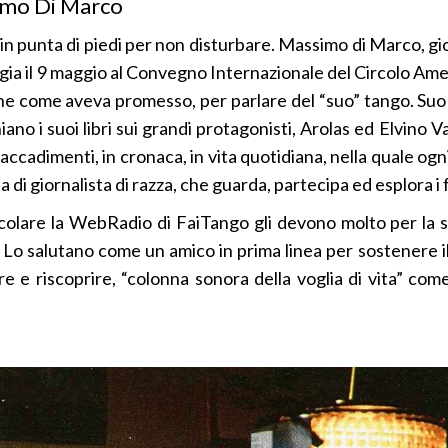
imo Di Marco
 in punta di piedi per non disturbare. Massimo di Marco, gi
gia il 9 maggio al Convegno Internazionale del Circolo Ameri
ne come aveva promesso, per parlare del “suo” tango. Suo 
ano i suoi libri sui grandi protagonisti, Arolas ed Elvino V
oi accadimenti, in cronaca, in vita quotidiana, nella quale og
 di giornalista di razza, che guarda, partecipa ed esplora i f
colare la WebRadio di FaiTango gli devono molto per la su
. Lo salutano come un amico in prima linea per sostenere 
re e riscoprire, “colonna sonora della voglia di vita” co