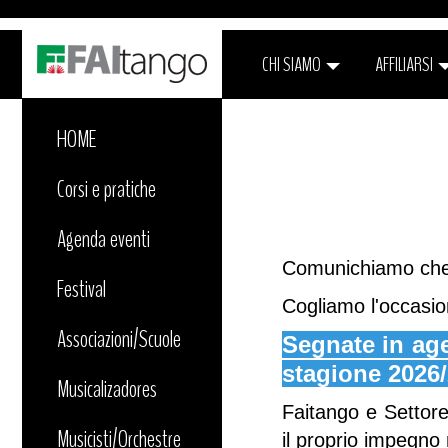
CHI SIAMO
AFFILIARSI
HOME
Corsi e pratiche
Agenda eventi
Comunichiamo che 
Festival
Cogliamo l'occasio
Associazioni/Scuole
Segnate in ag
stagione 2026
Musicalizadores
Faitango e Settore
Musicisti/Orchestre
il proprio impegno