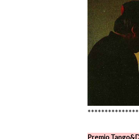
***************
Premio Tango&D