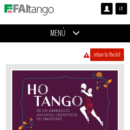
it
MENÚ
return to the list