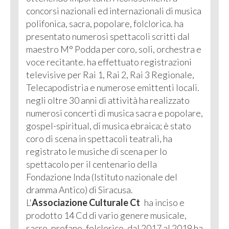
concorsi nazionali ed internazionali di musica
polifonica, sacra, popolare, folclorica. ha
presentato numerosi spettacoli scritti dal
maestro M° Podda per coro, soli, orchestra e
voce recitante. ha effettuato registrazioni
televisive per Rai 1, Rai 2, Rai 3 Regionale,
Telecapodistria e numerose emittenti locali.
negli oltre 30 anni di attività ha realizzato
numerosi concerti di musica sacra e popolare,
gospel-spiritual, di musica ebraica; è stato
coro di scena in spettacoli teatrali, ha
registrato le musiche di scena per lo
spettacolo per il centenario della
Fondazione Inda (Istituto nazionale del
dramma Antico) di Siracusa.
L'
Associazione Culturale Ct
ha inciso e
prodotto 14 Cd di vario genere musicale,
sacro, profano, folclorico. dal 2017 al 2019 ha