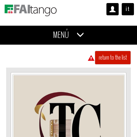
it
MENÚ
return to the list