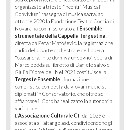
organizzato a trieste “incontri Musicali
Convivium”, rassegna di musica sacra. ad
ottobre 2020 la Fondazione Teatro Coccia di
Novara ha commissionato all
'Ensemble
strumentale della Cappella Tergestina,
diretta da
Petar Matošević,
la registrazione
audio della parte orchestrale dell'opera
"cassandra, in te dormiva un sogno" opera di
Marco podda
su libretto di
Daniele salvo e
Giulia Diome
de.
Nel 2021 costituisce la
Tergeste Ensemble
, formazione
cameristica composta da giovani musicisti
diplomati in Conservatorio, che oltre ad
affiancare il Coro ha realizzato in autonomia
vari concerti.
L'
Associazione Culturale Ct
dal 2025 è
associata a Faitango asd, condividendone gli