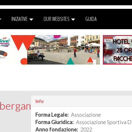
INIZIATIVE
OUR WEBSITES
GUIDA
Info
obergamo
Forma Legale:
Associazione
Forma Giuridica:
Associazione Sportiva Di
Anno fondazione:
2022