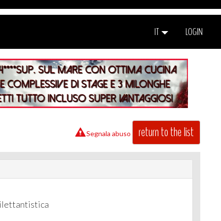
IT
LOGIN
return to the list
Segnala abuso
lettantistica