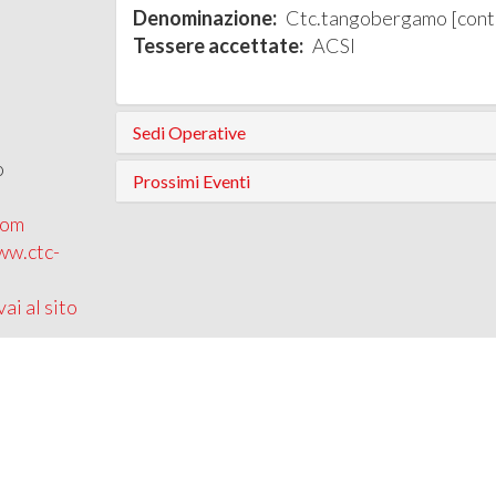
Denominazione:
Ctc.tangobergamo [contr
Tessere accettate:
ACSI
Sedi Operative
o
Prossimi Eventi
com
ww.ctc-
vai al sito