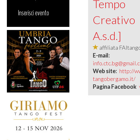
Tempo
Inserisci evento
Creativo
A.s.d.]
affiliata FAItang
E-mail:
info.ctc.bg@gmail.
Web site:
http://w
tangobergamo.it/
Pagina Facebook