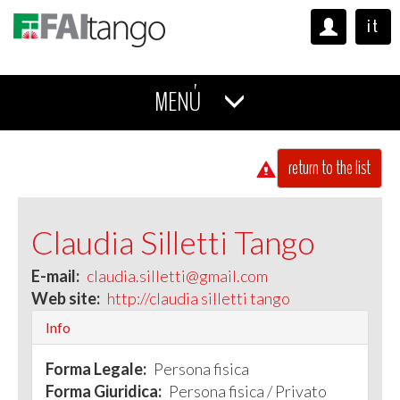
it
MENÚ
return to the list
Claudia Silletti Tango
E-mail:
claudia.silletti@gmail.com
Web site:
http://claudia silletti tango
Info
Forma Legale:
Persona fisica
Forma Giuridica:
Persona fisica / Privato