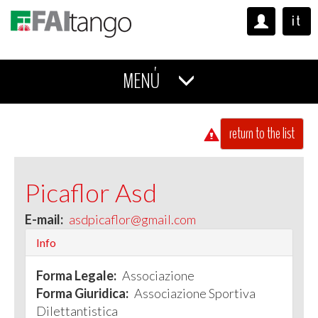
it
MENÚ
return to the list
Picaflor Asd
E-mail:
asdpicaflor@gmail.com
Info
Forma Legale:
Associazione
Forma Giuridica:
Associazione Sportiva
Dilettantistica