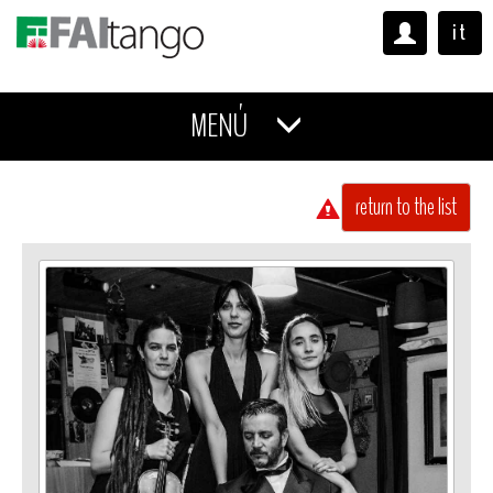
it
MENÚ
return to the list