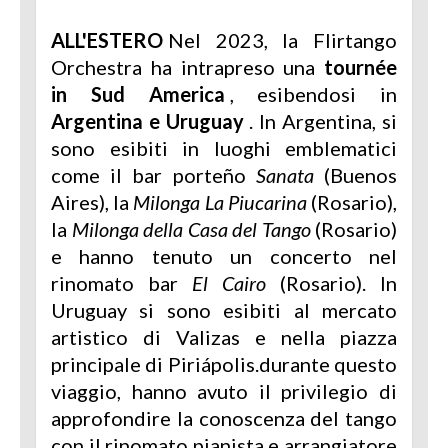
ALL'ESTERO
Nel 2023, la Flirtango
Orchestra ha intrapreso una
tournée
in Sud America
, esibendosi in
Argentina e Uruguay
. In Argentina, si
sono esibiti in luoghi emblematici
come il bar porteño
Sanata
(Buenos
Aires), la
Milonga La Piucarina
(Rosario),
la
Milonga della Casa del Tango
(Rosario)
e hanno tenuto un concerto nel
rinomato bar
El Cairo
(Rosario). In
Uruguay si sono esibiti al mercato
artistico di Valizas e nella piazza
principale di Piriápolis.durante questo
viaggio, hanno avuto il privilegio di
approfondire la conoscenza del tango
con il rinomato pianista e arrangiatore