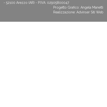
- 52100 Arezzo (AR) - P.IVA: 02905800047
Progetto Grafico: Angela Manetti
Realizzazione:
Advinser Siti Web