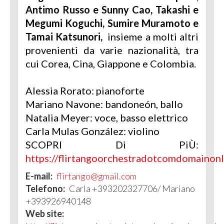
Antimo Russo e Sunny Cao, Takashi e
Megumi Koguchi, Sumire Muramoto e
Tamai Katsunori,
insieme a molti altri
provenienti da varie nazionalità, tra
cui Corea, Cina, Giappone e Colombia.
Alessia Rorato: pianoforte
Mariano Navone: bandoneón, ballo
Natalia Meyer: voce, basso elettrico
Carla Mulas González: violino
SCOPRI Di PiÙ:
https://flirtangoorchestradotcomdomainon
E-mail:
flirtango@gmail.com
Telefono:
Carla +393202327706/ Mariano
+393926940148
Web site: