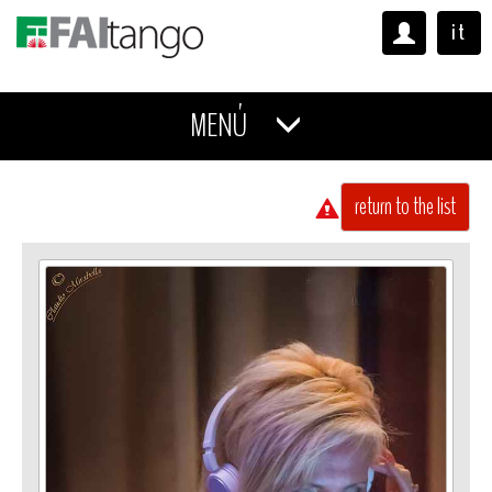
it
MENÚ
return to the list