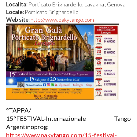
Localita:
Porticato Brignardello, Lavagna , Genova
Locale:
Porticato Brignardello
Web site:
http://www.pakytango.com
°TAPPA/
15°FESTIVAL-Internazionale Tango
Argentinoprog:
https://www.pakytango.com/15-festival-