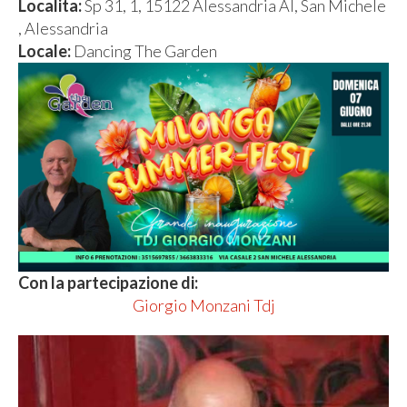
Localita:
Sp 31, 1, 15122 Alessandria Al, San Michele
, Alessandria
Locale:
Dancing The Garden
Con la partecipazione di:
Giorgio Monzani Tdj