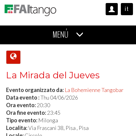
it
MENÚ
La Mirada del Jueves
Evento organizzato da:
La Bohemienne Tangobar
Data evento :
Thu 04/06/2026
Ora evento:
20:30
Ora fine evento:
23:45
Tipo evento:
Milonga
Localita:
Via Frascani 38, Pisa , Pisa
Locale:
Circolo