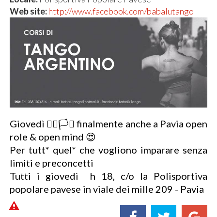
Web site:
http://www.facebook.com/babalutango
Giovedì 🏳️‍🌈🏳️‍⚧️ finalmente anche a Pavia open
role & open mind 😍
Per tutt* quel* che vogliono imparare senza
limiti e preconcetti
Tutti i giovedì h 18, c/o la Polisportiva
popolare pavese in viale dei mille 209 - Pavia