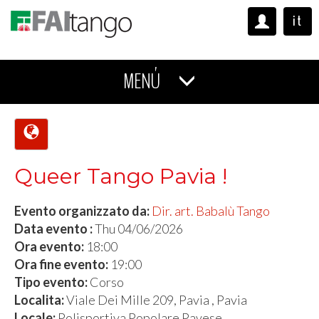
it
MENÚ
Queer Tango Pavia !
Evento organizzato da:
Dir. art. Babalù Tango
Data evento :
Thu 04/06/2026
Ora evento:
18:00
Ora fine evento:
19:00
Tipo evento:
Corso
Localita:
Viale Dei Mille 209, Pavia , Pavia
Locale:
Polisportiva Popolare Pavese