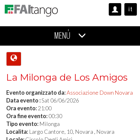
it
MENÚ
La Milonga de Los Amigos
Evento organizzato da:
Associazione Down Novara
Data evento :
Sat 06/06/2026
Ora evento:
21:00
Ora fine evento:
00:30
Tipo evento:
Milonga
Localita:
Largo Cantore, 10, Novara , Novara
Locale:
Circolo Degli Amici