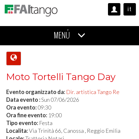
it
MENÚ
Moto Tortelli Tango Day
Evento organizzato da:
Dir. artistica Tango Re
Data evento :
Sun 07/06/2026
Ora evento:
09:30
Ora fine evento:
19:00
Tipo evento:
Festa
Localita:
Via Trinità 66, Canossa , Reggio Emilia
Locale:
Trattoria Notari