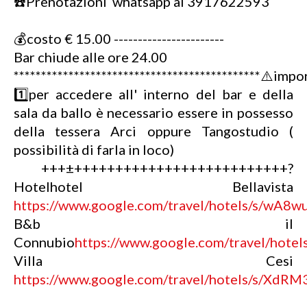
☎️Prenotazioni whatsapp al 3917622593
💰costo € 15.00 -----------------------
Bar chiude alle ore 24.00
*********************************************⚠️imp
1️⃣per accedere all' interno del bar e della
sala da ballo è necessario essere in possesso
della tessera Arci oppure Tangostudio (
possibilità di farla in loco)
+++±++++++++++++++++++++++++++?
Hotelhotel Bellavista
https://www.google.com/travel/hotels/s/wA8w
B&b il
Connubio
https://www.google.com/travel/hote
Villa Cesi
https://www.google.com/travel/hotels/s/XdRM