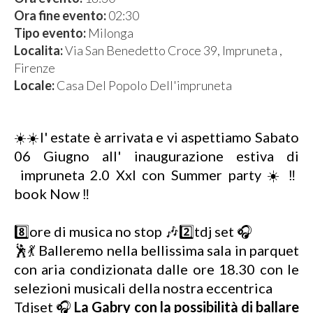
Ora fine evento:
02:30
Tipo evento:
Milonga
Localita:
Via San Benedetto Croce 39, Impruneta ,
Firenze
Locale:
Casa Del Popolo Dell'impruneta
☀️☀️l' estate è arrivata e vi aspettiamo Sabato
06 Giugno all' inaugurazione estiva di
impruneta 2.0 Xxl con Summer party ☀️ ‼️
book Now ‼️
8️⃣ore di musica no stop 🎶2️⃣tdj set 🎧
🕺💃 Balleremo nella bellissima sala in parquet
con aria condizionata dalle ore 18.30 con le
selezioni musicali della nostra eccentrica
Tdjset 🎧
La Gabry con la possibilità di ballare