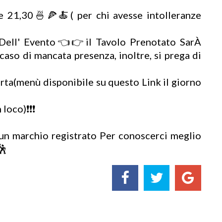
ore 21,30🍜🍕🍝( per chi avesse intolleranze
Dell' Evento👈👉il Tavolo Prenotato SarÀ
so di mancata presenza, inoltre, si prega di
arta(menù disponibile su questo Link il giorno
 loco)❗❗❗
un marchio registrato Per conoscerci meglio
🕺