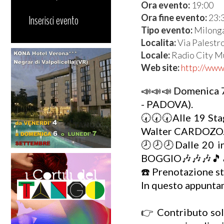
Ora evento:
19:00
Ora fine evento:
23:
Inserisci evento
Tipo evento:
Milong
Localita:
Via Palestr
Locale:
Radio City M
Web site:
http://www
📣📣📣 Domenica 7
- PADOVA).
🕢🕢🕢Alle 19 Stag
Walter CARDOZO
🕗🕗🕗Dalle 20 in
BOGGIO🎶🎶🎶🎵
☎️ Prenotazione s
In questo appuntam
👉 Contributo sol