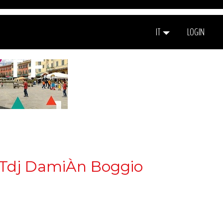
IT
LOGIN
 - Tdj DamiÀn Boggio