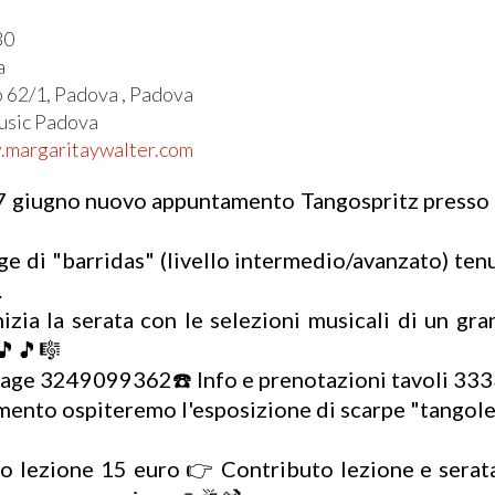
30
a
o 62/1, Padova , Padova
usic Padova
.margaritaywalter.com
 giugno nuovo appuntamento Tangospritz presso il
e di "barridas" (livello intermedio/avanzato) ten
.
izia la serata con le selezioni musicali di un gr
🎵🎼
tage 3249099362☎️ Info e prenotazioni tavoli 3
ento ospiteremo l'esposizione di scarpe "tangolera
o lezione 15 euro 👉 Contributo lezione e serat