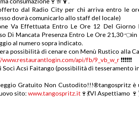
ima consumazione🍷🥂🍹.
 offerto dal Radio City per chi arriva entro le 
esso dovrà comunicarlo allo staff del locale)
e Va Effettuata Entro Le Ore 12 Del Giorno 
so Di Mancata Presenza Entro Le Ore 21,30👈in ca
ggio al numero sopra indicato.
idera possibilità di cenare con Menù Rustico alla C
//www.restaurantlogin.com/api/fb/9_vb_w_r
❗❗❗❗❗❗
 Soci Acsi Faitango (possibilità di tesseramento in
ggio Gratuito Non Custodito!!!®️tangospritz è 
nuovo sito:
www.tangospritz.it
🍷💃VI Aspettiamo 🍷