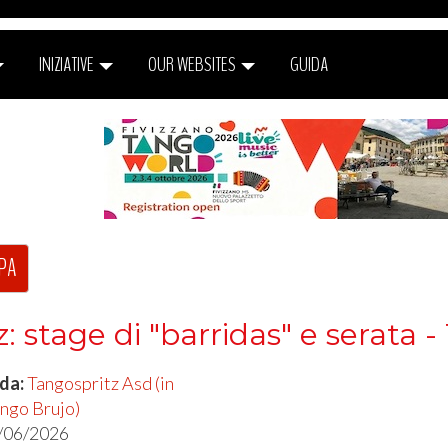
INIZIATIVE
OUR WEBSITES
GUIDA
PA
: stage di "barridas" e serata
 da:
Tangospritz Asd (in
ango Brujo)
/06/2026