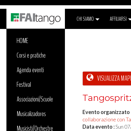
CHI SIAMO
AFFILIARSI
HOME
Corsi e pratiche
Agenda eventi
VISUALIZZA MAP
Festival
Tangospritz
Associazioni/Scuole
Evento organizzato
Musicalizadores
collaborazione con T
Data evento :
Sun 07
Musicisti/Orchestre