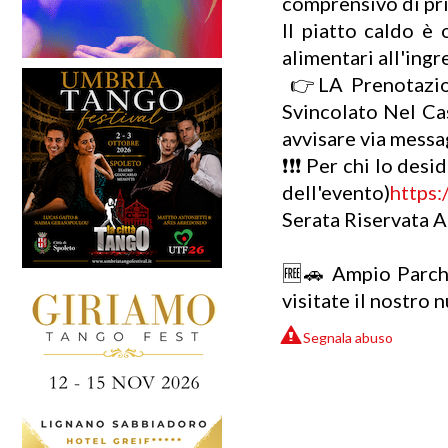
comprensivo di pr
Il piatto caldo è
alimentari all'ingr
👉LA Prenotazion
Svincolato Nel Ca
avvisare via messa
❗❗❗ Per chi lo des
dell'evento)
https:
Serata Riservata Ai
🆓🚗 Ampio Parche
visitate il nostro 
Segnala abuso