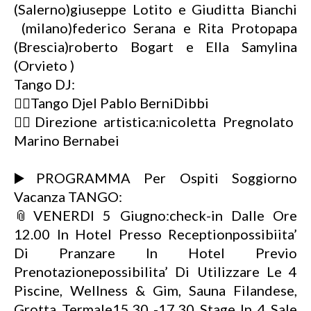
(Salerno)giuseppe Lotito e Giuditta Bianchi
(milano)federico Serana e Rita Protopapa
(Brescia)roberto Bogart e Ella Samylina
(Orvieto )
Tango DJ:
👉🏻Tango Djel Pablo BerniDibbi
👉🏻Direzione artistica:nicoletta Pregnolato
Marino Bernabei
▶️PROGRAMMA Per Ospiti Soggiorno
Vacanza TANGO:
📎VENERDI 5 Giugno:check-in Dalle Ore
12.00 In Hotel Presso Receptionpossibiita’
Di Pranzare In Hotel Previo
Prenotazionepossibilita’ Di Utilizzare Le 4
Piscine, Wellness & Gim, Sauna Filandese,
Grotta Termale15.30 -17.30 Stage In 4 Sale