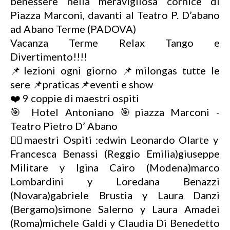
benessere nella meravigliosa cornice di
Piazza Marconi, davanti al Teatro P. D’abano
ad Abano Terme (PADOVA)
Vacanza Terme Relax Tango e
Divertimento!!!!
📌lezioni ogni giorno 📌milongas tutte le
sere 📌praticas📌eventi e show
❤️ 9 coppie di maestri ospiti
🎯 Hotel Antoniano 🎯piazza Marconi -
Teatro Pietro D’ Abano
👉🏻maestri Ospiti :edwin Leonardo Olarte y
Francesca Benassi (Reggio Emilia)giuseppe
Militare y Igina Cairo (Modena)marco
Lombardini y Loredana Benazzi
(Novara)gabriele Brustia y Laura Danzi
(Bergamo)simone Salerno y Laura Amadei
(Roma)michele Galdi y Claudia Di Benedetto