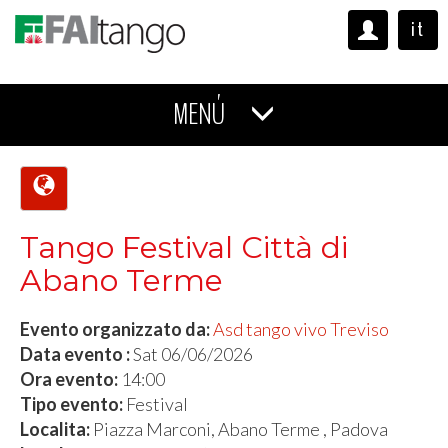
it
MENÚ
Tango Festival Città di
Abano Terme
Evento organizzato da:
Asd tango vivo Treviso
Data evento :
Sat 06/06/2026
Ora evento:
14:00
Tipo evento:
Festival
Localita:
Piazza Marconi, Abano Terme , Padova