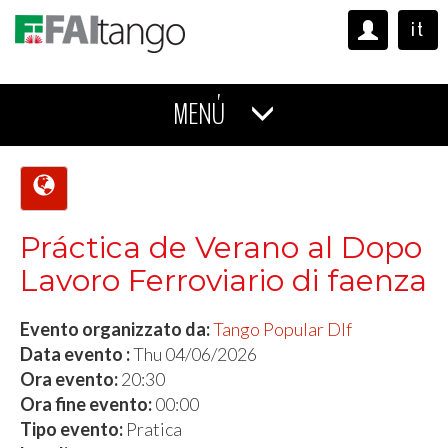
it
MENÚ
Práctica de Verano al Dopo
Lavoro Ferroviario di faenza
Evento organizzato da:
Tango Popular Dlf
Data evento :
Thu 04/06/2026
Ora evento:
20:30
Ora fine evento:
00:00
Tipo evento:
Pratica