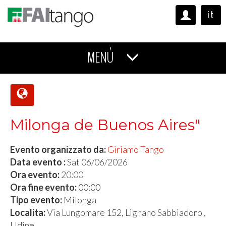
it
MENÚ
Milonga de Buenos Aires"
Evento organizzato da:
Giriamo Tango
Data evento :
Sat 06/06/2026
Ora evento:
20:00
Ora fine evento:
00:00
Tipo evento:
Milonga
Localita:
Via Lungomare 152, Lignano Sabbiadoro ,
Udine