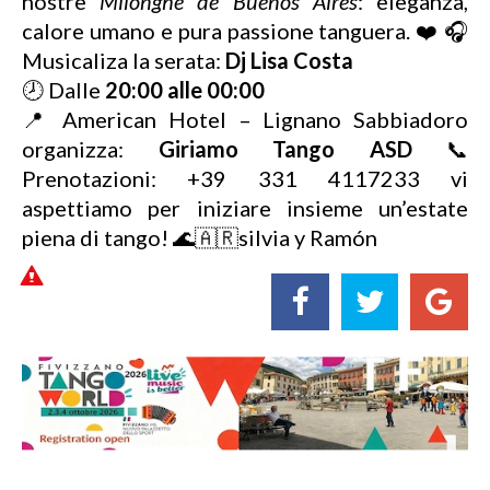
nostre
Milonghe de Buenos Aires
: eleganza,
calore umano e pura passione tanguera. ❤️ 🎧
Musicaliza la serata:
Dj Lisa Costa
🕗 Dalle
20:00 alle 00:00
📍 American Hotel – Lignano Sabbiadoro
organizza:
Giriamo Tango ASD
📞
Prenotazioni: +39 331 4117233 vi
aspettiamo per iniziare insieme un’estate
piena di tango! 🌊🇦🇷silvia y Ramón