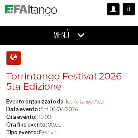
it
MENÚ
Torrintango Festival 2026
5ta Edizione
Evento organizzato da:
Ies Artango Asd
Data evento :
Sat 06/06/2026
Ora evento:
20:00
Ora fine evento:
00:00
Tipo evento:
Festival