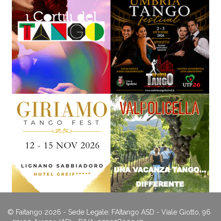
© Faitango 2026 - Sede Legale: FAItango ASD - Viale Giotto, 96