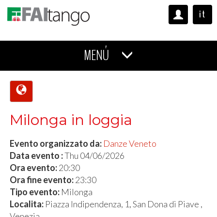
it
MENÚ
Milonga in loggia
Evento organizzato da:
Danze Veneto
Data evento :
Thu 04/06/2026
Ora evento:
20:30
Ora fine evento:
23:30
Tipo evento:
Milonga
Localita:
Piazza Indipendenza, 1, San Dona di Piave ,
Venezia