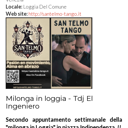
Locale:
Loggia Del Comune
Web site:
http://santelmo-tango.it
Milonga in loggia - Tdj El
Ingeniero
Secondo appuntamento settimanale della
"milonga in Loggia" in piazza Indipendenza
!!