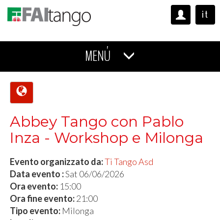
it
MENÚ
Abbey Tango con Pablo
Inza - Workshop e Milonga
Evento organizzato da:
Ti Tango Asd
Data evento :
Sat 06/06/2026
Ora evento:
15:00
Ora fine evento:
21:00
Tipo evento:
Milonga