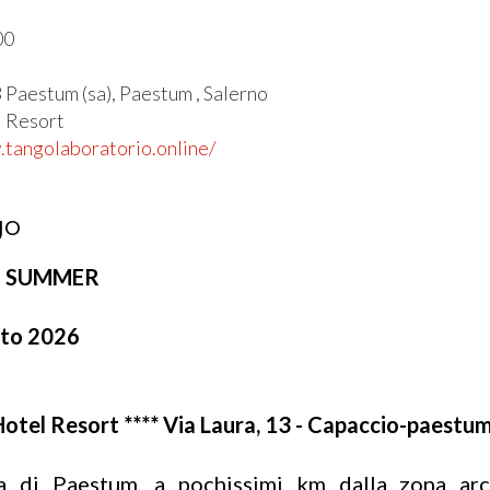
00
l
 Paestum (sa), Paestum , Salerno
l Resort
.tangolaboratorio.online/
go
go SUMMER
sto 2026
otel Resort **** Via Laura, 13 - Capaccio-paestum
ia di Paestum, a pochissimi km dalla zona arc