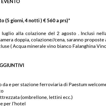
l EVENTO
o (5 giorni, 4 notti ) € 560 a prs)*
 luglio alla colazione del 2 agosto . Inclusi ne
amera doppia, colazione//cena, saranno proposte ag
luse ( Acqua minerale vino bianco Falanghina Vino
i AGGIUNTIVI
a e per stazione ferroviaria di Paestum welcome d
to
ttrezzata (ombrellone, lettini ecc.)
e per l’hotel