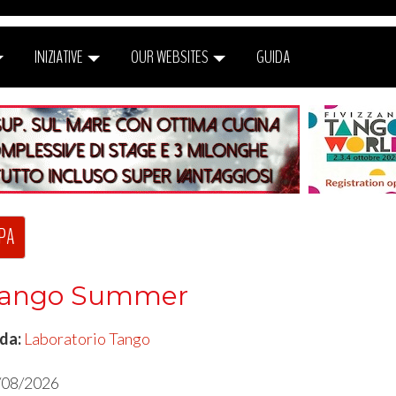
INIZIATIVE
OUR WEBSITES
GUIDA
PA
Tango Summer
 da:
Laboratorio Tango
/08/2026