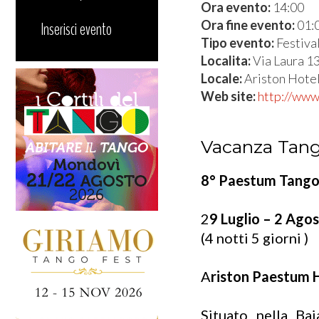
Ora evento:
14:00
Ora fine evento:
01:
Inserisci evento
Tipo evento:
Festiva
Localita:
Via Laura 13
Locale:
Ariston Hote
Web site:
http://www
Vacanza Tan
8° Paestum Tan
2
9 Luglio – 2 Ago
(4 notti 5 giorni )
A
riston Paestum H
Situato nella Ba