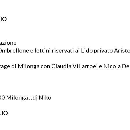
LIO
lazione
mbrellone e lettini riservati al Lido privato Arist
stage di Milonga con Claudia Villarroel e Nicola De
.00 Milonga .tdj Niko
LIO