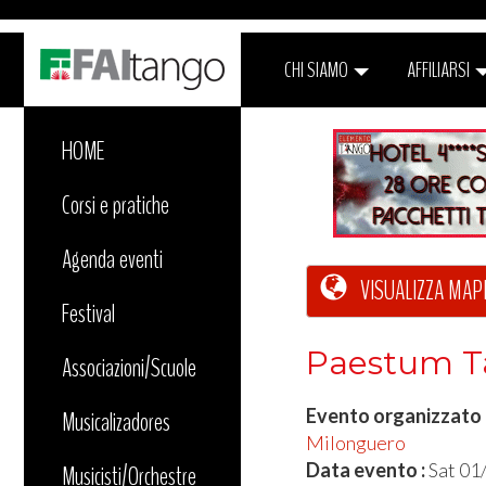
CHI SIAMO
AFFILIARSI
HOME
Corsi e pratiche
Agenda eventi
VISUALIZZA MAP
Festival
Paestum 
Associazioni/Scuole
Evento organizzato
Musicalizadores
Milonguero
Data evento :
Sat 01
Musicisti/Orchestre