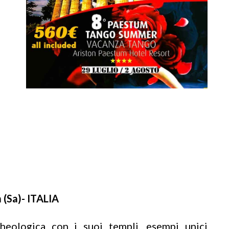
 (Sa)- ITALIA
heologica con i suoi templi, esempi unici