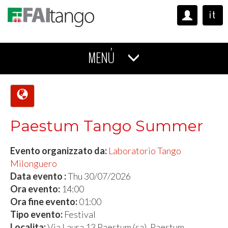
it
MENÚ
Paestum Tango Summer
Evento organizzato da:
Laboratorio Tango
Milonguero
Data evento :
Thu 30/07/2026
Ora evento:
14:00
Ora fine evento:
01:00
Tipo evento:
Festival
Localita:
Via Laura 13 Paestum (sa), Paestum ,