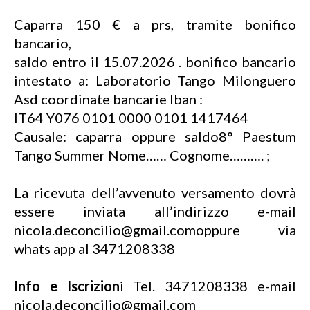
Caparra 150 € a prs, tramite bonifico
bancario,
saldo entro il 15.07.2026 . bonifico bancario
intestato a: Laboratorio Tango Milonguero
Asd coordinate bancarie Iban :
IT64 Y076 0101 0000 0101 1417464
Causale: caparra oppure saldo8° Paestum
Tango Summer Nome…… Cognome………. ;
La ricevuta dell’avvenuto versamento dovrà
essere inviata all’indirizzo e-mail
nicola.deconcilio@gmail.comoppure via
whats app al 3471208338
Info e Iscrizion
i Tel. 3471208338 e-mail
nicola.deconcilio@gmail.com