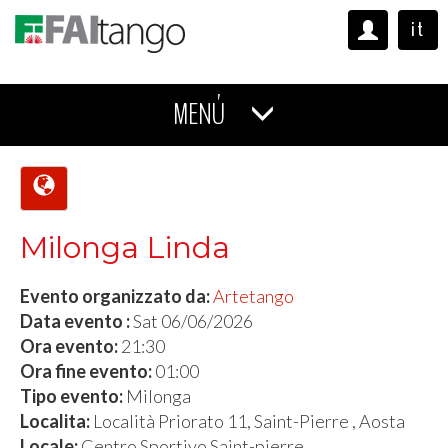
it
MENÚ
Milonga Linda
Evento organizzato da:
Artetango
Data evento :
Sat 06/06/2026
Ora evento:
21:30
Ora fine evento:
01:00
Tipo evento:
Milonga
Localita:
Località Priorato 11, Saint-Pierre , Aosta
Locale:
Centro Sportivo Saint-pierre