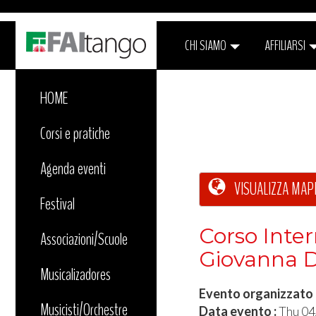
CHI SIAMO
AFFILIARSI
HOME
Corsi e pratiche
Agenda eventi
VISUALIZZA MAP
Festival
Corso Inte
Associazioni/Scuole
Giovanna Di
Musicalizadores
Evento organizzato
Musicisti/Orchestre
Data evento :
Thu 0