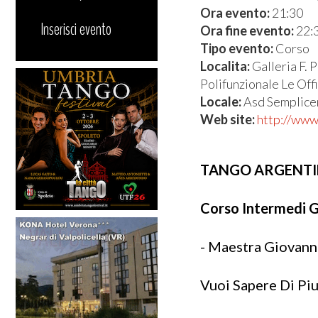
Ora evento:
21:30
Inserisci evento
Ora fine evento:
22:
Tipo evento:
Corso
Localita:
Galleria F. 
Polifunzionale Le Off
Locale:
Asd Semplic
Web site:
http://ww
TANGO ARGENT
Corso Intermedi G
- Maestra Giovanna
Vuoi Sapere Di Piu