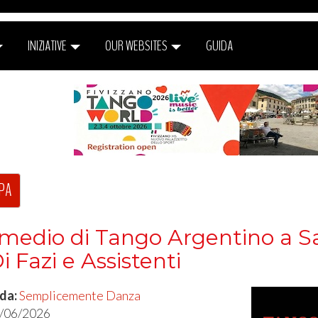
INIZIATIVE
OUR WEBSITES
GUIDA
PA
rmedio di Tango Argentino a S
 Fazi e Assistenti
 da:
Semplicemente Danza
4/06/2026