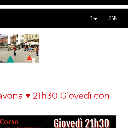
IT
LOGIN
avona ♥ 21h30 Giovedì con