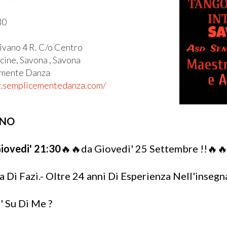
30
Pivano 4 R. C/o Centro
icine, Savona , Savona
emente Danza
w.semplicementedanza.com/
INO
iovedi' 21:30
🔥🔥da Giovedi' 25 Settembre !!🔥
 Di Fazi.- Oltre 24 anni Di Esperienza Nell'inseg
' Su Di Me ?