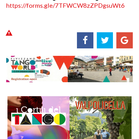
https://forms.gle/7TFWCW8zZPDgsuWt6