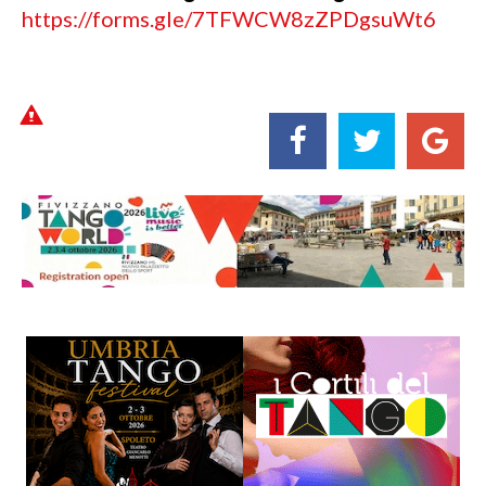
https://forms.gle/7TFWCW8zZPDgsuWt6