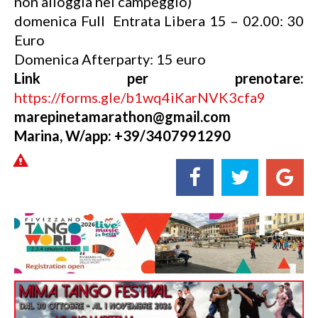
non alloggia nel campeggio)
domenica Full Entrata Libera 15 – 02.00: 30
Euro
Domenica Afterparty: 15 euro
Link per prenotare:
https://forms.gle/b1wq4iKarNVK3cfa9
marepinetamarathon@gmail.com
Marina,
W/app:
+39/3407991290