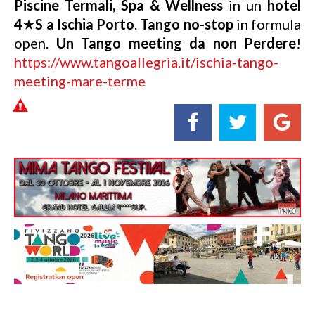
Piscine Termali, Spa & Wellness
in un
hotel
4
★
S a Ischia Porto
.
Tango no-stop
in formula
open.
Un Tango meeting da non Perdere
!
https://www.tangoallegria.it/ischia-tango-
meeting-mare-terme