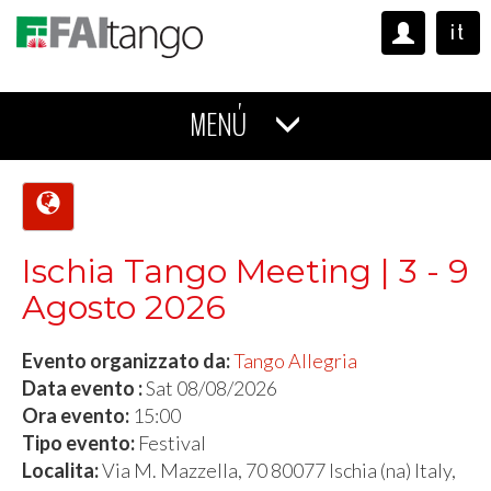
it
MENÚ
Ischia Tango Meeting | 3 - 9
Agosto 2026
Evento organizzato da:
Tango Allegria
Data evento :
Sat 08/08/2026
Ora evento:
15:00
Tipo evento:
Festival
Localita:
Via M. Mazzella, 70 80077 Ischia (na) Italy,