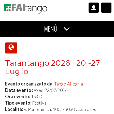
it
MENÚ
Tarantango 2026 | 20 -27
Luglio
Evento organizzato da:
Tango Allegria
Data evento :
Wed 22/07/2026
Ora evento:
15:00
Tipo evento:
Festival
Localita:
V. Panoramica, 100, 73030 Castro Le,