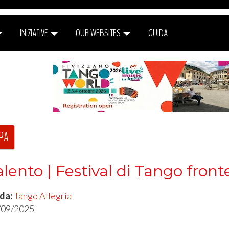
INIZIATIVE
OUR WEBSITES
GUIDA
PA
lento | Festival di Tango fron
 da:
Tango Allegria
/09/2025