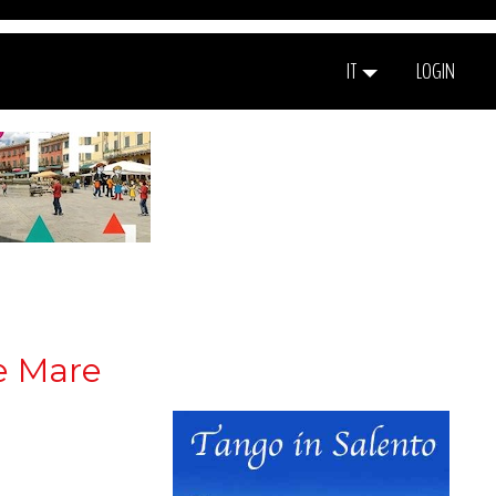
IT
LOGIN
te Mare