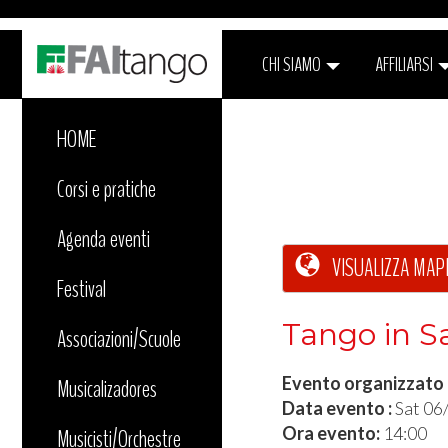
CHI SIAMO
AFFILIARSI
HOME
Corsi e pratiche
Agenda eventi
VISUALIZZA MAP
Festival
Tango in Sa
Associazioni/Scuole
Evento organizzato
Musicalizadores
Data evento :
Sat 06
Ora evento:
14:00
Musicisti/Orchestre