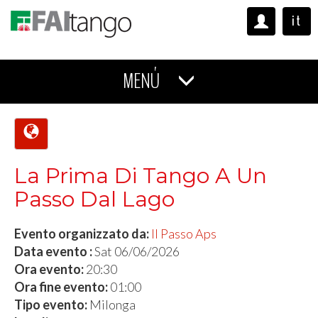
it
MENÚ
La Prima Di Tango A Un
Passo Dal Lago
Evento organizzato da:
Il Passo Aps
Data evento :
Sat 06/06/2026
Ora evento:
20:30
Ora fine evento:
01:00
Tipo evento:
Milonga