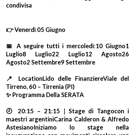
condivisa
👉 Venerdì 05 Giugno
📅 A seguire tutti i mercoledì:
10 Giugno
1
Luglio
8 Luglio
22 Luglio
12 Agosto
26
Agosto
2 Settembre
9 Settembre
📍 Location
Lido delle Finanziere
Viale del
Tirreno, 60 – Tirrenia (PI)
✨ Programma Della SERATA
🕗 20:15 – 21:15 | Stage di Tango
con i
maestri argentini
Carina Calderon & Alfredo
Astesiano
Iniziamo lo stage nella