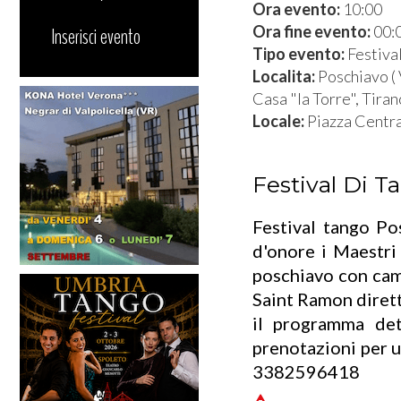
Ora evento:
10:00
Ora fine evento:
00:
Inserisci evento
Tipo evento:
Festiva
Localita:
Poschiavo ( 
Casa "la Torre", Tiran
Locale:
Piazza Centra
Festival Di T
Festival tango P
d'onore i Maestri
poschiavo con camm
Saint Ramon dirett
il programma det
prenotazioni pe
3382596418