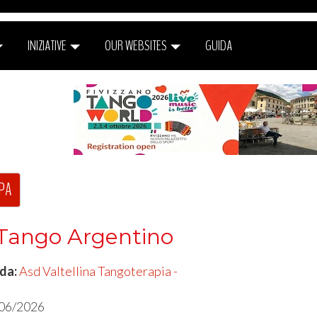
INIZIATIVE
OUR WEBSITES
GUIDA
PA
i Tango Argentino
 da:
Asd Valtellina Tangoterapia -
/06/2026