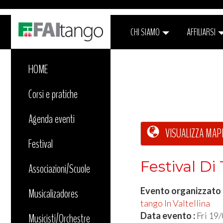
CHI SIAMO
AFFILIARSI
HOME
Corsi e pratiche
Agenda eventi
VISUALIZZA MAP
Festival
Festival D
Associazioni/Scuole
Evento organizzato
Musicalizadores
tango In Valtellina
Data evento :
Fri 19
Musicisti/Orchestre