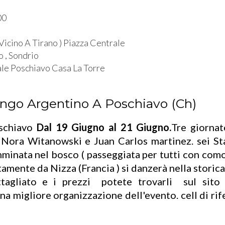
00
l
Vicino A Tirano ) Piazza Centrale
o , Sondrio
le Poschiavo Casa La Torre
ango Argentino A Poschiavo (Ch)
oschiavo
Dal 19 Giugno al 21 Giugno.
Tre giornat
 Nora Witanowski e Juan Carlos martinez. sei Sta
inata nel bosco ( passeggiata per tutti con comod
amente da Nizza (Francia ) si danzerà nella storic
tagliato e i prezzi potete trovarli sul sit
r una migliore organizzazione dell'evento. 