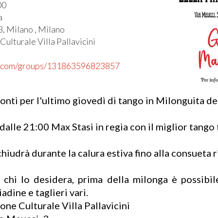
00
a
3, Milano , Milano
Culturale Villa Pallavicini
k.com/groups/131863596823857
ronti per l'ultimo giovedì di tango in Milonguita d
dalle 21:00 Max Stasi in regia con il miglior tango 
hiudrà durante la calura estiva fino alla consueta 
hi lo desidera, prima della milonga è possibile
iadine e taglieri vari.
one Culturale Villa Pallavicini