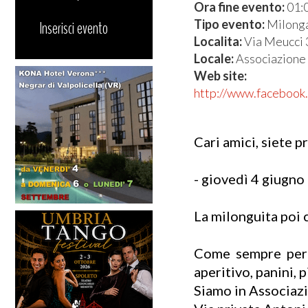
Ora fine evento:
01:
Tipo evento:
Milong
Inserisci evento
Localita:
Via Meucci 
Locale:
Associazione 
Web site:
http://www.faceboo
Cari amici, siete p
- giovedì 4 giugno 
La milonguita poi c
Come sempre per c
aperitivo, panini, p
Siamo in Associazi