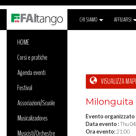
CHI SIAMO
AFFILIARSI
HOME
Corsi e pratiche
Agenda eventi
VISUALIZZA MAP
Festival
Milonguita 
Associazioni/Scuole
Evento organizzato
Musicalizadores
Data evento :
Thu 0
Ora evento:
21:00
Musicisti/Orchestre