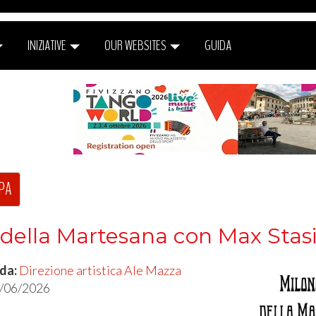
INIZIATIVE
OUR WEBSITES
GUIDA
PA
della Martesana con Max Stasi 
 da:
Direzione artistica Ale Mazza
4/06/2026