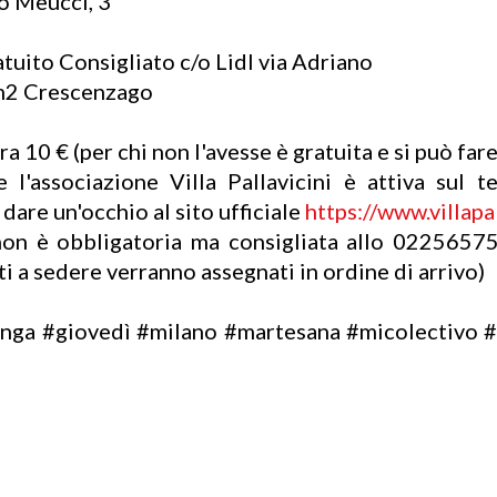
o Meucci, 3
to Consigliato c/o Lidl via Adriano
m2 Crescenzago
a 10 € (per chi non l'avesse è gratuita e si può fare
 l'associazione Villa Pallavicini è attiva sul te
are un'occhio al sito ufficiale
https://www.villapal
on è obbligatoria ma consigliata allo 02256575
ti a sedere verranno assegnati in ordine di arrivo)
nga #giovedì #milano #martesana #micolectivo #na