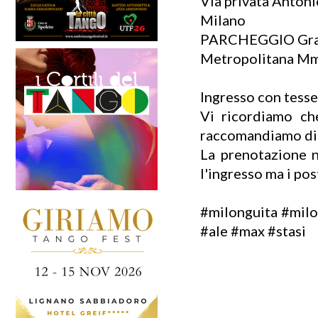
Via privata Antoni
Milano
PARCHEGGIO Gratui
Metropolitana M
Ingresso con tesser
Vi ricordiamo che
raccomandiamo di d
La prenotazione n
l'ingresso ma i pos
#milonguita #milo
#ale #max #stasi