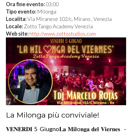
Ora fine evento:
03:00
Tipo evento:
Milonga
Localita:
Via Miranese 102/c, Mirano , Venezia
Locale:
Zotto Tango Academy Venezia
Web site:
http://www.zottostudios.com
La Milonga più conviviale!
𝐕𝐄𝐍𝐄𝐑𝐃𝐈 5 Giugno𝐋𝐚 𝐌𝐢𝐥o𝐧𝐠𝐚 𝐝𝐞𝐥 𝐕𝐢𝐞𝐫𝐧𝐞𝐬 -