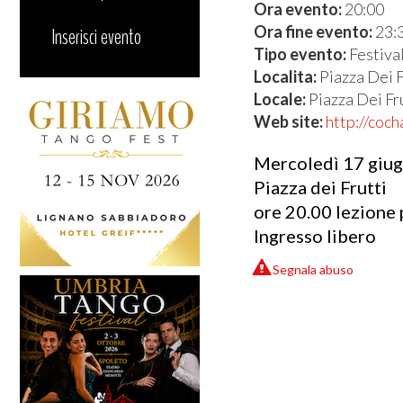
Ora evento:
20:00
Ora fine evento:
23:
Inserisci evento
Tipo evento:
Festiva
Localita:
Piazza Dei F
Locale:
Piazza Dei Fr
Web site:
http://coc
Mercoledì 17 giugn
Piazza dei Frutti
ore 20.00 lezione
Ingresso libero
Segnala abuso