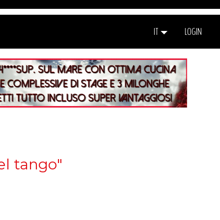
IT
LOGIN
el tango"