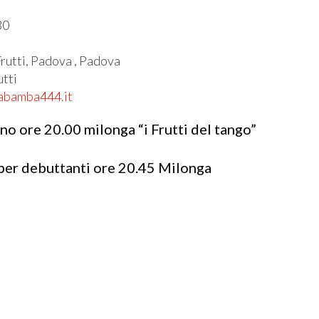
30
l
rutti, Padova , Padova
utti
habamba444.it
o ore 20.00 milonga “i Frutti del tango”
 per debuttanti ore 20.45 Milonga