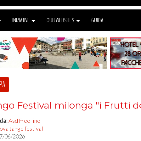
INIZIATIVE
OUR WEBSITES
GUIDA
PA
o Festival milonga "i Frutti d
 da:
Asd Free line
a tango festival
7/06/2026