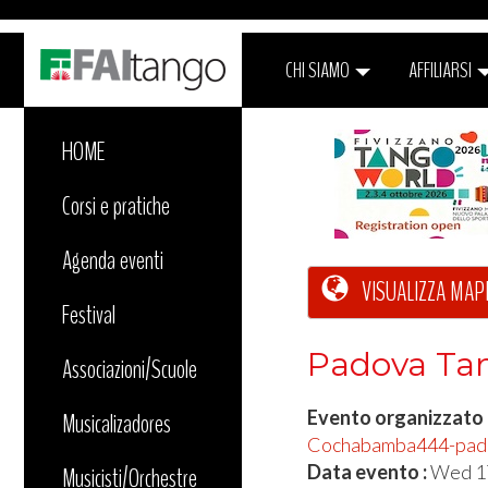
CHI SIAMO
AFFILIARSI
HOME
Corsi e pratiche
Agenda eventi
VISUALIZZA MAP
Festival
Padova Tang
Associazioni/Scuole
Evento organizzato
Musicalizadores
Cochabamba444-padov
Data evento :
Wed 1
Musicisti/Orchestre