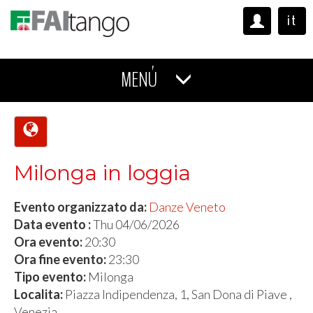
it
MENÚ
Milonga in loggia
Evento organizzato da:
Danze Veneto
Data evento :
Thu 04/06/2026
Ora evento:
20:30
Ora fine evento:
23:30
Tipo evento:
Milonga
Localita:
Piazza Indipendenza, 1, San Dona di Piave ,
Venezia