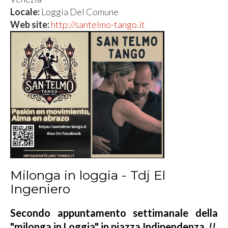
Locale:
Loggia Del Comune
Web site:
http://santelmo-tango.it
Milonga in loggia - Tdj El
Ingeniero
Secondo appuntamento settimanale della
"milonga in Loggia" in piazza Indipendenza
!!