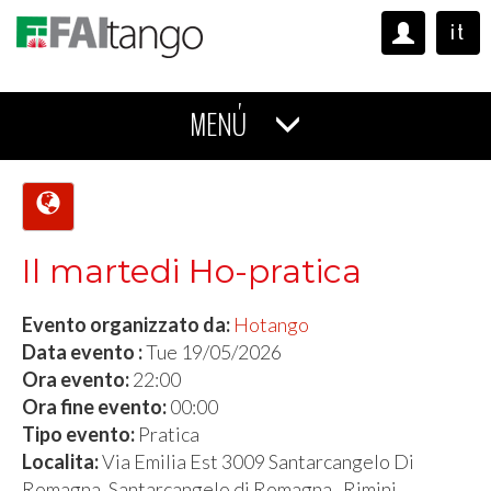
it
MENÚ
Il martedi Ho-pratica
Evento organizzato da:
Hotango
Data evento :
Tue 19/05/2026
Ora evento:
22:00
Ora fine evento:
00:00
Tipo evento:
Pratica
Localita:
Via Emilia Est 3009 Santarcangelo Di
Romagna, Santarcangelo di Romagna , Rimini