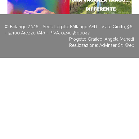
© Faitango 2026 - Sede Legale: FAItango ASD - Viale Giotto, 96
- 52100 Arezzo (AR) - P.IVA: 02905800047
Progetto Grafico: Angela Manetti
Realizzazione:
Advinser Siti Web