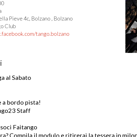
00
a
lla Pieve 4c, Bolzano , Bolzano
o Club
.facebook.com/tango.bolzano
i
ga al Sabato
 a bordo pista!
ngo23 Staff
 soci Faitango
ra? Compila il modulo e ritirerai la tessera in milo