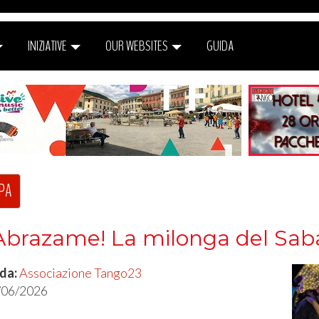
INIZIATIVE
OUR WEBSITES
GUIDA
PA
Abrazame! La milonga del Sab
 da:
Associazione Tango23
/06/2026