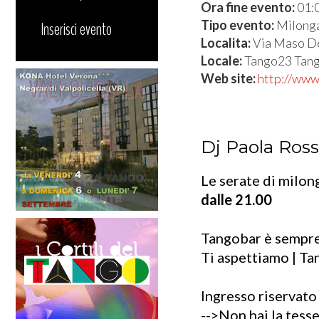
Ora fine evento:
01:
Tipo evento:
Milong
Inserisci evento
Localita:
Via Maso De
Locale:
Tango23 Tang
Web site:
http://www
Dj Paola Ross
Le serate di milon
dalle 21.00
Tangobar è sempre
Ti aspettiamo | Ta
Ingresso riservato
-->Non hai la tesse