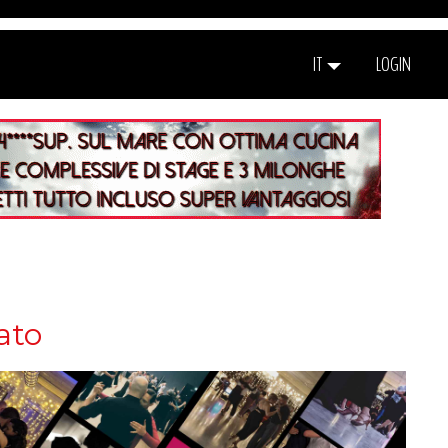
IT
LOGIN
ato