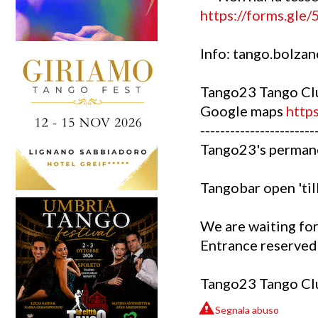
https://forms.gl
Info: tango.bolza
Tango23 Tango Club
Google maps
http
-----------------------
Tango23's permane
Tangobar open 'til
We are waiting for
Entrance reserved
Tango23 Tango Club
Segnala abuso