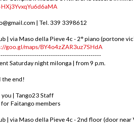
e/5HXj3YvxqYu6d6aMA
no@gmail.com | Tel. 339 3398612
 | via Maso della Pieve 4c - 2° piano (portone vi
s://goo.gl/maps/BY4o4zZAR3uz7SHdA
-------------------------------------------------
nt Saturday night milonga | from 9 p.m.
l the end!
 you | Tango23 Staff
 for Faitango members
 | via Maso della Pieve 4c - 2nd floor (door near