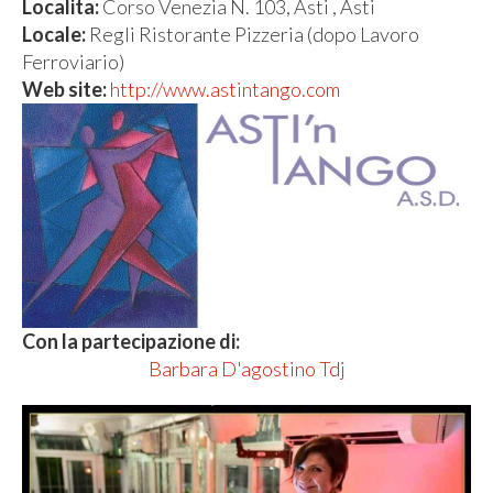
Localita:
Corso Venezia N. 103, Asti , Asti
Locale:
Regli Ristorante Pizzeria (dopo Lavoro
Ferroviario)
Web site:
http://www.astintango.com
Con la partecipazione di:
Barbara D'agostino Tdj