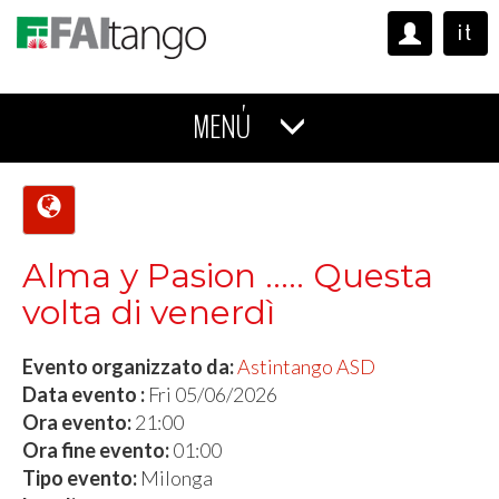
it
MENÚ
Alma y Pasion ..... Questa
volta di venerdì
Evento organizzato da:
Astintango ASD
Data evento :
Fri 05/06/2026
Ora evento:
21:00
Ora fine evento:
01:00
Tipo evento:
Milonga