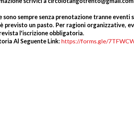
ormazione scrivici a circolotangotrento@gmail.com
e sono sempre senza prenotazione tranne eventi s
 previsto un pasto. Per ragioni organizzative, evi
evista l'iscrizione obbligatoria.
toria Al Seguente Link:
https://forms.gle/7TFW