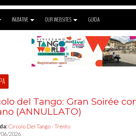
INIZIATIVE
OUR WEBSITES
GUIDA
PA
colo del Tango: Gran Soirée c
cano (ANNULLATO)
 da:
Circolo Del Tango - Trento
/06/2026