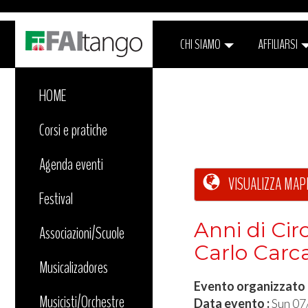
CHI SIAMO
AFFILIARSI
HOME
Corsi e pratiche
Agenda eventi
VISUALIZZA MAP
Festival
Anni di Cir
Associazioni/Scuole
Carlo Car
Musicalizadores
Evento organizzato
Musicisti/Orchestre
Data evento :
Sun 07