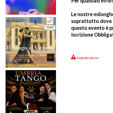
Per qualsiasi inf
Le nostre milongh
soprattutto dove è
questo evento è pr
Iscrizione Obbliga
Segnala abuso