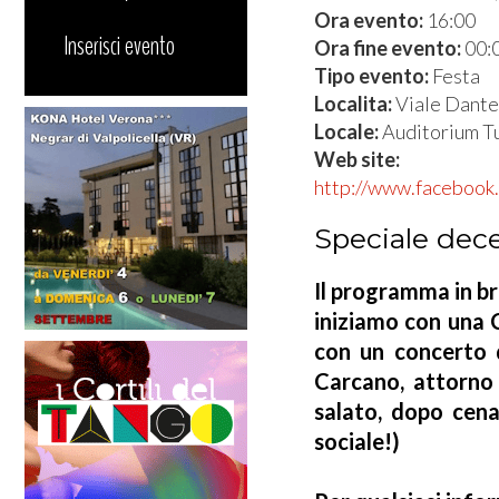
Ora evento:
16:00
Inserisci evento
Ora fine evento:
00:
Tipo evento:
Festa
Localita:
Viale Dante
Locale:
Auditorium Tu
Web site:
http://www.facebook
Speciale dec
Il programma in b
iniziamo con una C
con un concerto d
Carcano, attorno 
salato, dopo cena
sociale!)