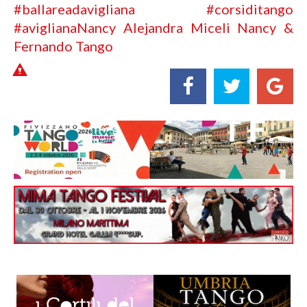
#ballareadavigliana
#corsiditango
#avigliana
Nancy Alejandra Miceli
Nancy &
Fernando Tango