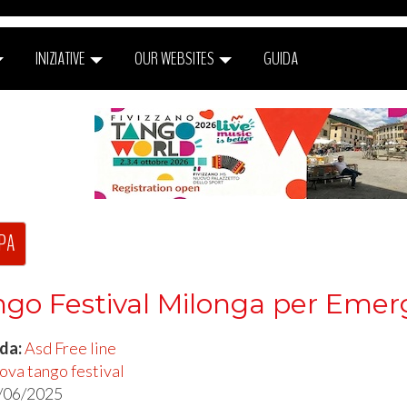
INIZIATIVE
OUR WEBSITES
GUIDA
PA
go Festival Milonga per Eme
 da:
Asd Free line
a tango festival
/06/2025