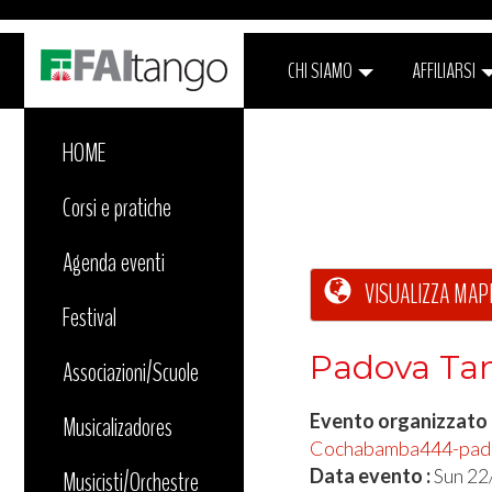
CHI SIAMO
AFFILIARSI
HOME
Corsi e pratiche
Agenda eventi
VISUALIZZA MAP
Festival
Padova Tan
Associazioni/Scuole
Evento organizzato
Musicalizadores
Cochabamba444-padov
Data evento :
Sun 22
Musicisti/Orchestre