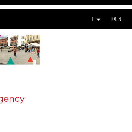
IT
LOGIN
rgency