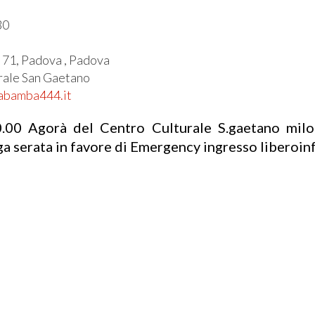
30
l
e 71, Padova , Padova
rale San Gaetano
habamba444.it
.00 Agorà del Centro Culturale S.gaetano mil
ga serata in favore di Emergency ingresso libero