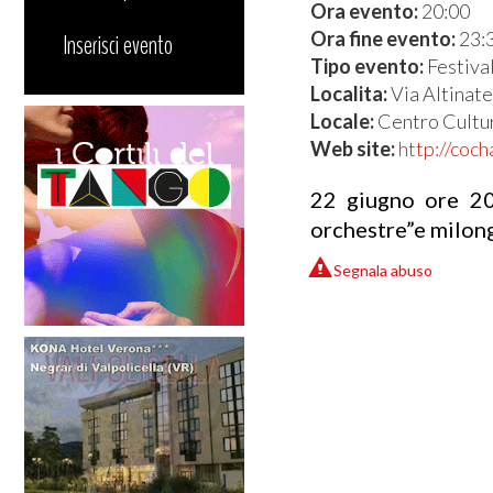
Ora evento:
20:00
Ora fine evento:
23:
Inserisci evento
Tipo evento:
Festiva
Localita:
Via Altinat
Locale:
Centro Cultu
Web site:
http://coc
22 giugno ore 20
orchestre”e milon
Segnala abuso