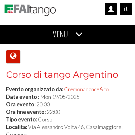
it
MENÚ
Corso di tango Argentino
Evento organizzato da:
Cremonadance&co
Data evento :
Mon 19/05/2025
Ora evento:
20:00
Ora fine evento:
22:00
Tipo evento:
Corso
Localita:
Via Alessandro Volta 46, Casalmaggiore ,
Cremona