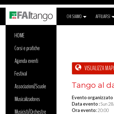
CHI SIAMO
AFFILIARSI
HOME
Corsi e pratiche
Agenda eventi
VISUALIZZA MAP
Festival
Tango al da
Associazioni/Scuole
Evento organizzato
Musicalizadores
Data evento :
Sun 28
Ora evento:
20:00
Musicisti/Orchestre