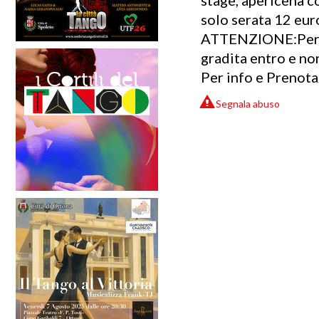
stage, apericena c
solo serata 12 eu
ATTENZIONE:Per u
gradita entro e non
Per info e Prenot
Segnala abuso