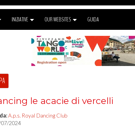
INIZIATIVE
OUR WEBSITES
GUIDA
PA
ncing le acacie di vercelli
 da:
A.p.s. Royal Dancing Club
/07/2024