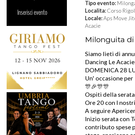
Tipo evento:
Milong
Localita:
Corso Rigola
Inserisci evento
Locale:
Aps Move Jit
Acacie
Milonguita di
Siamo lieti di ann
Dancing Le Acacie
DOMENICA 28 LU
Un' occasione per 
🎊🎉🎊🎊
Ospiti della sera
Ore 20 con I nostr
A seguire Apericen
Inizio serata con T
contributo spese p