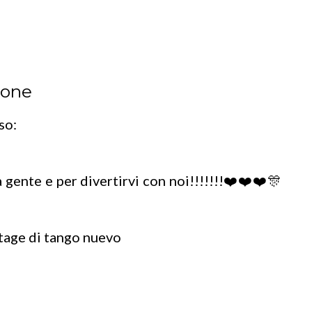
ione
so:
 gente e per divertirvi con noi!!!!!!!❤️❤️❤️🎊
stage di tango nuevo